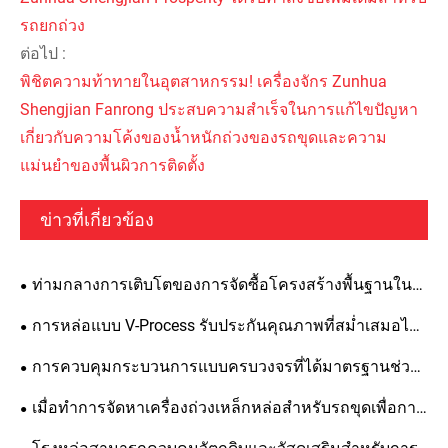
รถยกถ่วง
ต่อไป :
พิชิตความท้าทายในอุตสาหกรรม! เครื่องจักร Zunhua
Shengjian Fanrong ประสบความสำเร็จในการแก้ไขปัญหา
เกี่ยวกับความโค้งของน้ำหนักถ่วงของรถขุดและความ
แม่นยำของพื้นผิวการติดตั้ง
ข่าวที่เกี่ยวข้อง
ท่ามกลางการเติบโตของการจัดซื้อโครงสร้างพื้นฐานใน
ตะวันออกกลาง เหตุใดการถ่วงดุลของ Shengjian Fanrong
การหล่อแบบ V-Process รับประกันคุณภาพที่สม่ำเสมอได้
จึงได้รับความนิยมอย่างสูงจากลูกค้าในต่างประเทศ
อย่างไร Zunhua Shengjian Fanrong เผยแพร่แนวปฏิบัติ
การควบคุมกระบวนการแบบครบวงจรที่ได้มาตรฐานช่วย
มาตรฐานสำหรับการเพิ่มสารช่วยการหลอม
ให้มั่นใจในคุณภาพของเครื่องถ่วงน้ำหนักเหล็กหล่อที่
เมื่อทำการจัดหาเครื่องถ่วงเหล็กหล่อสำหรับรถขุดเพื่อการ
จำหน่ายในต่างประเทศได้อย่างไร
ส่งออก รายละเอียดและมาตรฐานเฉพาะใดบ้างที่ต้องมีการ