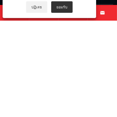
ปฏิเสธ
ยอมรับ
ตามเรามา




ลิขสิทธิ์ © 2025 Zunhua Shengjian fanrong Machinery Parts Co.,
Ltd. สงวนลิขสิทธิ์
Links
|
Sitemap
|
RSS
|
XML
|
นโยบายความเป็นส่วนตัว
การเชื่อมต่อที่ปลอดภัย SSL
|
ป้องกันความเป็นส่วนตัวของข้อมูล
|
ISO 9001:2015