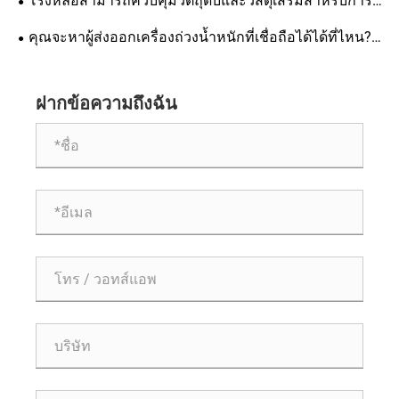
โรงหล่อสามารถควบคุมวัตถุดิบและวัสดุเสริมสำหรับการ
ควบคุมอย่างเข้มงวดในระหว่างการผลิตตามสั่ง
หล่อแบบ V-Process อย่างเคร่งครัดได้อย่างไร คู่มือที่
คุณจะหาผู้ส่งออกเครื่องถ่วงน้ำหนักที่เชื่อถือได้ได้ที่ไหน?
ครอบคลุมสำหรับการนำข้อกำหนดการยอมรับมาตรฐานไป
เครื่องถ่วงน้ำหนักคุณภาพสูงของ Zunhua Shengjian
ใช้
Fanrong ถูกส่งออกไปทั่วโลก
ฝากข้อความถึงฉัน